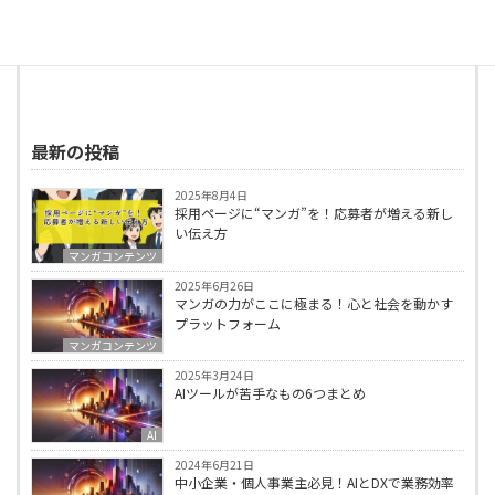
ィング・HP制作・SEO/MEOサービスをしてい
る山本です。→🎁
無料相談でマンガプロットプ
レゼント
最新の投稿
2025年8月4日
採用ページに“マンガ”を！応募者が増える新し
い伝え方
マンガコンテンツ
2025年6月26日
マンガの力がここに極まる！心と社会を動かす
プラットフォーム
マンガコンテンツ
2025年3月24日
AIツールが苦手なもの6つまとめ
AI
2024年6月21日
中小企業・個人事業主必見！AIとDXで業務効率