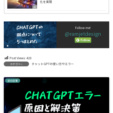
化を実現
AI
Follow me!
@ramjetdesign
Post Views:
420
チャットGPTの使い方やエラー
カテゴリー
前の記事