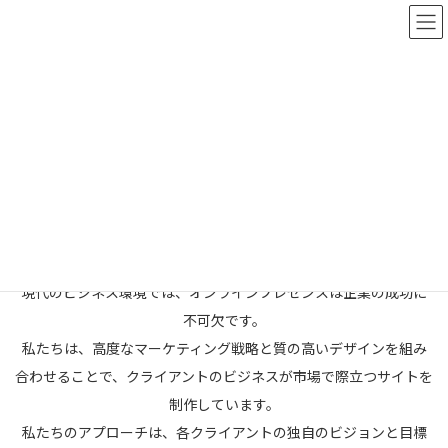
コ
ナ
🎁無料相談「マンガプロット」プレゼント実施中
ン
ビ
詳しくはこちら
テ
ゲ
ン
ー
ツ
シ
へ
ョ
ス
ン
企業サイト制作 / 設計 / ブランデ
キ
に
ッ
移
ィング
プ
動
Home
サービス一覧
企業サイト制作 / 設計 / ブランディング
現代のビジネス環境では、オンラインプレゼンスは企業の成功に
不可欠です。
私たちは、高度なマーケティング戦略と質の高いデザインを組み
合わせることで、クライアントのビジネスが市場で際立つサイトを
制作しています。
私たちのアプローチは、各クライアントの独自のビジョンと目標